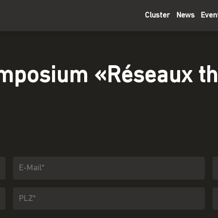
Cluster
News
Even
mposium «Réseaux t