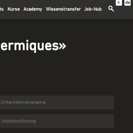
fr
de
ts
Kurse
Academy
Wissenstransfer
Job-Hub
hermiques»