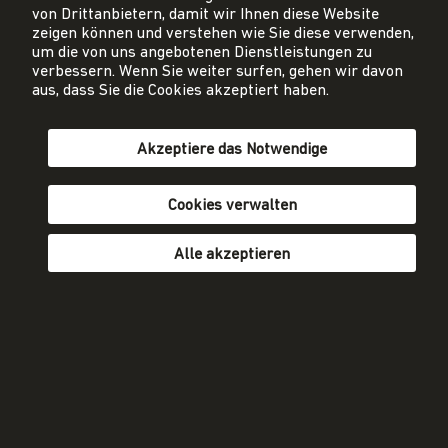
energie-cluster.ch
von Drittanbietern, damit wir Ihnen diese Website
Gutenbergstrasse 21
zeigen können und verstehen wie Sie diese verwenden,
3011 Bern
um die von uns angebotenen Dienstleistungen zu
verbessern. Wenn Sie weiter surfen, gehen wir davon
aus, dass Sie die Cookies akzeptiert haben.
sekretariat@energie-cluster.ch
+41 31 381 24 80
Akzeptiere das Notwendige
Cookies verwalten
Privacy Policy
Impressum
Alle akzeptieren
AGB
Mitglied werden
fr
de
Newsletter abonnieren