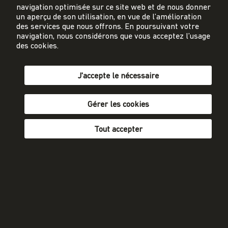
energie-cluster.ch
navigation optimisée sur ce site web et de nous donner
Gutenbergstrasse 21
un aperçu de son utilisation, en vue de l’amélioration
3011 Berne
des services que nous offrons. En poursuivant votre
navigation, nous considérons que vous acceptez l’usage
des cookies.
sekretariat@energie-cluster.ch
+41 31 381 24 80
J'accepte le nécessaire
Gérer les cookies
Protection des données
Mentions légales
Tout accepter
Conditions générales
Participer
fr
de
S'abonner à la newsletter