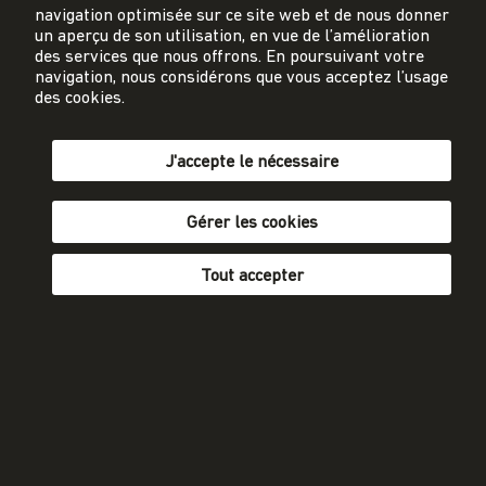
energie-cluster.ch
navigation optimisée sur ce site web et de nous donner
Gutenbergstrasse 21
un aperçu de son utilisation, en vue de l’amélioration
3011 Berne
des services que nous offrons. En poursuivant votre
navigation, nous considérons que vous acceptez l’usage
des cookies.
sekretariat@energie-cluster.ch
+41 31 381 24 80
J'accepte le nécessaire
Gérer les cookies
Protection des données
Mentions légales
Tout accepter
Conditions générales
Participer
fr
de
S'abonner à la newsletter