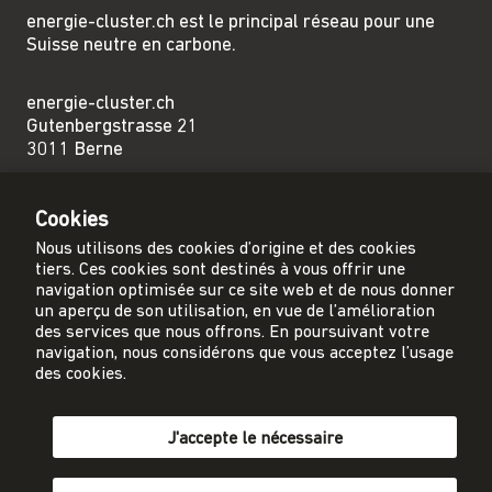
energie-cluster.ch est le principal réseau pour une
Suisse neutre en carbone.
energie-cluster.ch
Gutenbergstrasse 21
3011 Berne
sekretariat@energie-cluster.ch
Cookies
+41 31 381 24 80
Nous utilisons des cookies d’origine et des cookies
tiers. Ces cookies sont destinés à vous offrir une
navigation optimisée sur ce site web et de nous donner
un aperçu de son utilisation, en vue de l’amélioration
des services que nous offrons. En poursuivant votre
Protection des données
navigation, nous considérons que vous acceptez l’usage
Mentions légales
des cookies.
Conditions générales
J'accepte le nécessaire
Participer