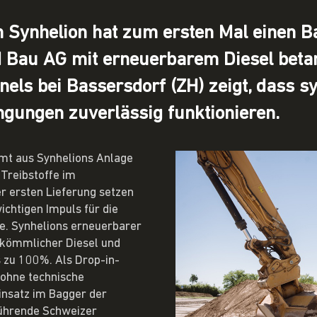
 Synhelion hat zum ersten Mal einen B
au AG mit erneuerbarem Diesel betank
nels bei Bassersdorf (ZH) zeigt, dass s
ngungen zuverlässig funktionieren.
mmt aus Synhelions Anlage
 Treibstoffe im
er ersten Lieferung setzen
chtigen Impuls für die
e. Synhelions erneuerbarer
erkömmlicher Diesel und
 zu 100%. Als Drop-in-
 ohne technische
nsatz im Bagger der
führende Schweizer