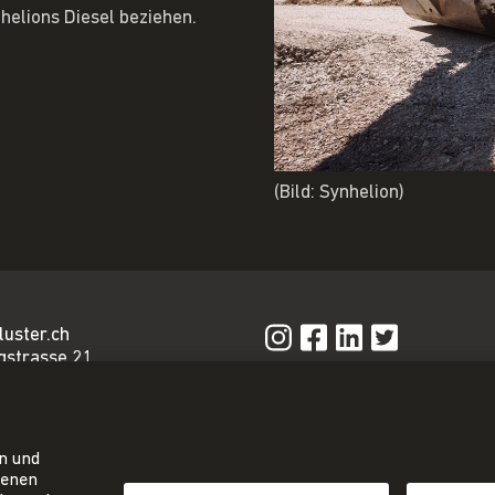
elions Diesel beziehen.
(Bild: Synhelion)
luster.ch
gstrasse 21
n
Privacy Policy
Impressum
iat@energie-
AGB
en und
81 24 80
tenen