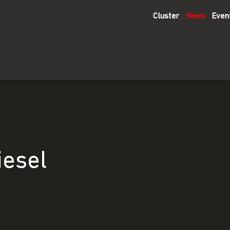
Cluster
News
Even
iesel