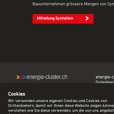
Bauunternehmen grössere Mengen von Synh
Mitteilung Synhelion
energie-c
Gutenber
Wir sind das führende
3011 Ber
Netzwerk für eine CO₂-
Cookies
neutrale Schweiz.
sekretar
Wir verwenden unsere eigenen Cookies und Cookies von
cluster.ch
Drittanbietern, damit wir Ihnen diese Website zeigen könn
+41 31 3
verstehen wie Sie diese verwenden, um die von uns angebo