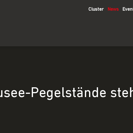
Cluster
News
Even
usee-Pegelstände ste