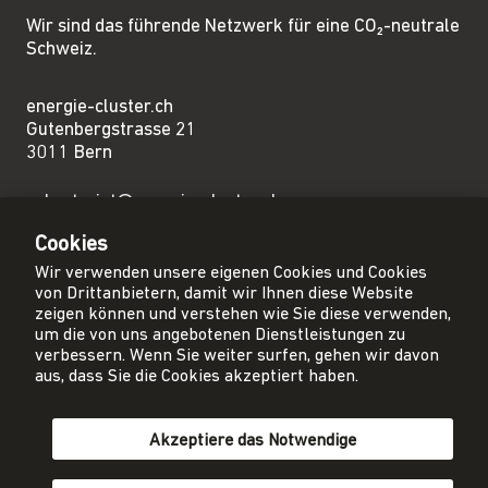
Wir sind das führende Netzwerk für eine CO₂-neutrale
Schweiz.
energie-cluster.ch
Gutenbergstrasse 21
3011 Bern
sekretariat@energie-cluster.ch
+41 31 381 24 80
Cookies
Wir verwenden unsere eigenen Cookies und Cookies
von Drittanbietern, damit wir Ihnen diese Website
zeigen können und verstehen wie Sie diese verwenden,
um die von uns angebotenen Dienstleistungen zu
Privacy Policy
verbessern. Wenn Sie weiter surfen, gehen wir davon
Impressum
aus, dass Sie die Cookies akzeptiert haben.
AGB
Akzeptiere das Notwendige
Mitglied werden