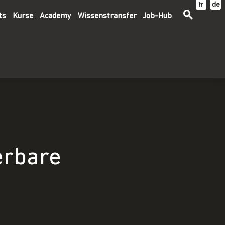
fr
de
ts
Kurse
Academy
Wissenstransfer
Job-Hub
erbare