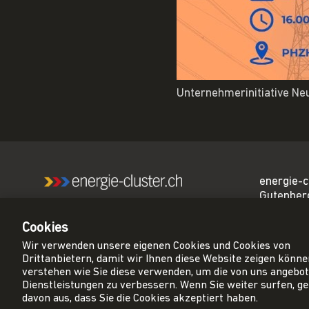
Unternehmerinitiative Neu
energie-c
Gutenber
Wir sind das führende
3011 Ber
Netzwerk für eine CO₂-
Cookies
neutrale Schweiz.
sekretar
Wir verwenden unsere eigenen Cookies und Cookies von
cluster.ch
Drittanbietern, damit wir Ihnen diese Website zeigen könn
+41 31 3
verstehen wie Sie diese verwenden, um die von uns angebo
Dienstleistungen zu verbessern. Wenn Sie weiter surfen, g
davon aus, dass Sie die Cookies akzeptiert haben.