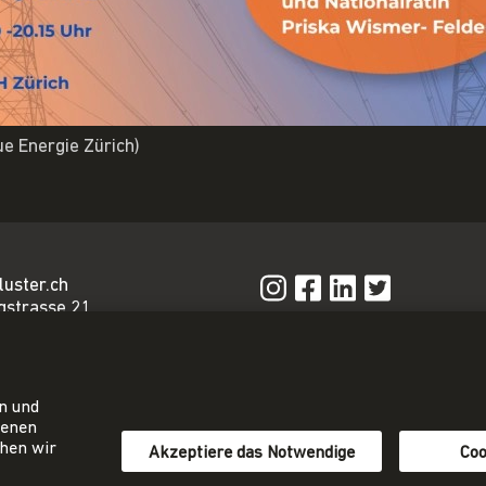
e Energie Zürich)
luster.ch
gstrasse 21
n
Privacy Policy
Impressum
iat@energie-
AGB
en und
81 24 80
tenen
ehen wir
Akzeptiere das Notwendige
Coo