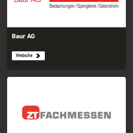
Baur AG
Website