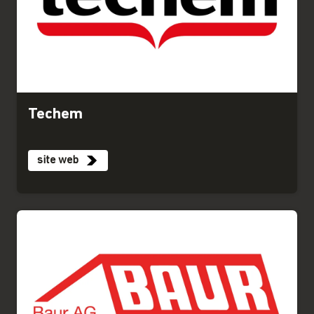
Techem
site web