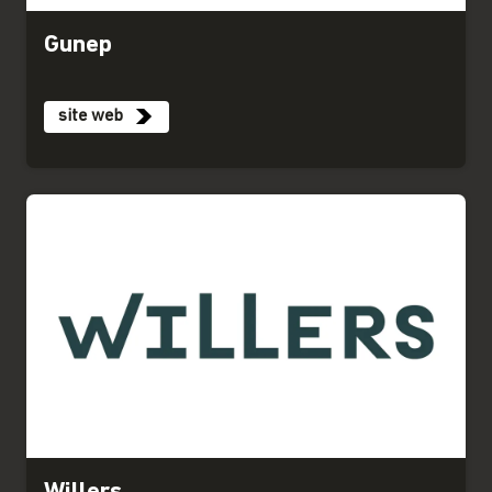
Gunep
site web