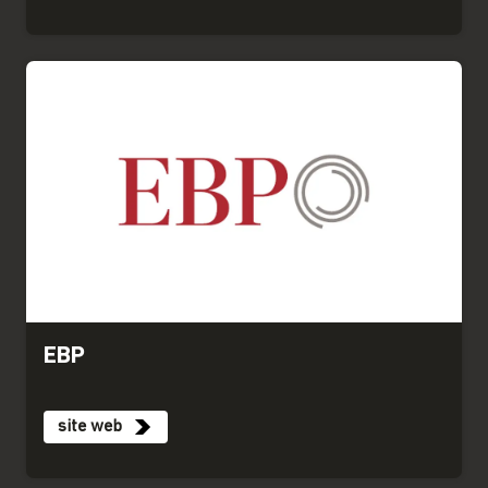
EBP
site web