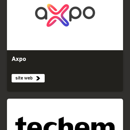
Axpo
site web