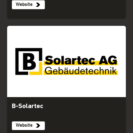
Website
B-Solartec
Website