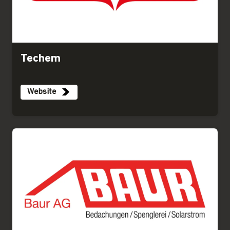
Techem
Website