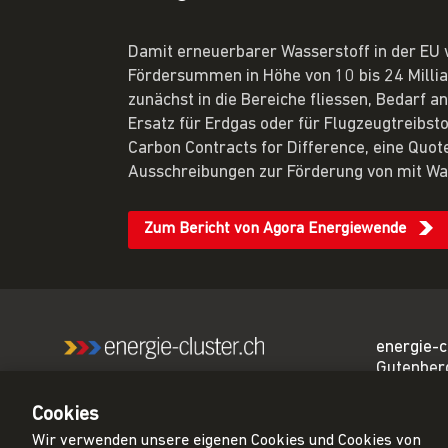
Damit erneuerbarer Wasserstoff in der EU 
Fördersummen in Höhe von 10 bis 24 Milliard
zunächst in die Bereiche fliessen, Bedarf a
Ersatz für Erdgas oder für Flugzeugtreibst
Carbon Contracts for Difference, eine Quot
Ausschreibungen zur Förderung von mit Wa
Zum Bericht von Agora Energiewende
energie-c
Gutenber
Wir sind das führende
3011 Ber
Netzwerk für eine CO₂-
Cookies
neutrale Schweiz.
sekretar
Wir verwenden unsere eigenen Cookies und Cookies von