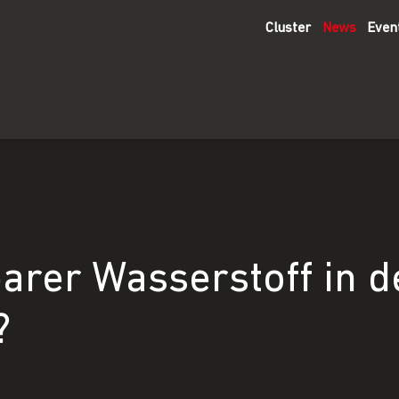
Cluster
News
Even
arer Wasserstoff in d
?