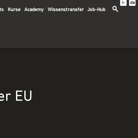
fr
de
ts
Kurse
Academy
Wissenstransfer
Job-Hub
er EU