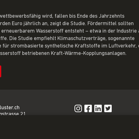
wettbewerbsfähig wird, fallen bis Ende des Jahrzehnts
en Euro jährlich an, zeigt die Studie. Fördermittel sollten
n erneuerbarem Wasserstoff entsteht – etwa in der Industrie 
offe. Die Studie empfiehlt Klimaschutzverträge, sogenannte
e für strombasierte synthetische Kraftstoffe im Luftverkehr,
sserstoff betriebenen Kraft-Wärme-Kopplungsanlagen.
luster.ch
gstrasse 21
n
Privacy Policy
Impressum
iat@energie-
AGB