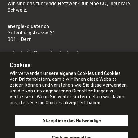
Wir sind das führende Netzwerk für eine CO₂-neutrale
Schweiz.
energie-cluster.ch
Gutenbergstrasse 21
3011 Bern
sekretariat@energie-cluster.ch
+41 31 381 24 80
Cookies
Wir verwenden unsere eigenen Cookies und Cookies
von Drittanbietern, damit wir Ihnen diese Website
zeigen können und verstehen wie Sie diese verwenden,
um die von uns angebotenen Dienstleistungen zu
Privacy Policy
verbessern. Wenn Sie weiter surfen, gehen wir davon
Impressum
aus, dass Sie die Cookies akzeptiert haben.
AGB
Akzeptiere das Notwendige
Mitglied werden
Newsletter abonnieren