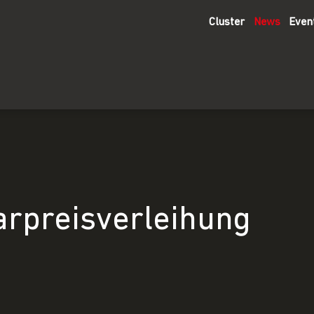
Cluster
News
Even
arpreisverleihung