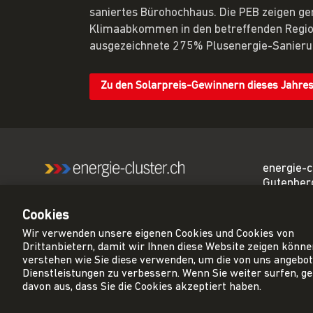
saniertes Bürohochhaus. Die PEB zeigen ge
Klimaabkommen in den betreffenden Region
ausgezeichnete 275% Plusenergie-Sanieru
Zu den Solarpreis-Gewinnern dieses Jahre
energie-c
Gutenber
Wir sind das führende
3011 Ber
Netzwerk für eine CO₂-
Cookies
neutrale Schweiz.
sekretar
Wir verwenden unsere eigenen Cookies und Cookies von
cluster.ch
Drittanbietern, damit wir Ihnen diese Website zeigen könn
+41 31 3
verstehen wie Sie diese verwenden, um die von uns angebo
Dienstleistungen zu verbessern. Wenn Sie weiter surfen, g
davon aus, dass Sie die Cookies akzeptiert haben.