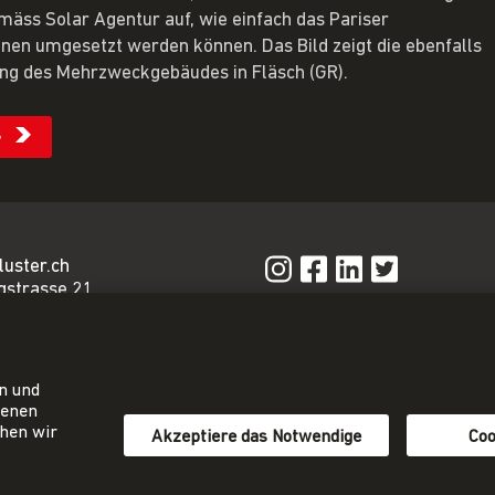
mäss Solar Agentur auf, wie einfach das Pariser
en umgesetzt werden können. Das Bild zeigt die ebenfalls
ng des Mehrzweckgebäudes in Fläsch (GR).
s
luster.ch
gstrasse 21
n
Privacy Policy
Impressum
iat@energie-
AGB
en und
81 24 80
tenen
ehen wir
Akzeptiere das Notwendige
Coo