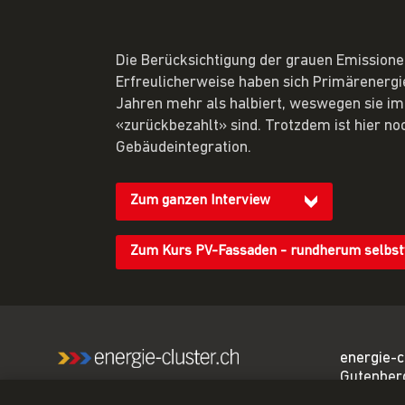
Die Berücksichtigung der grauen Emissionen
Erfreulicherweise haben sich Primärenergie
Jahren mehr als halbiert, weswegen sie im 
«zurückbezahlt» sind. Trotzdem ist hier no
Gebäudeintegration.
Zum ganzen Interview
Zum Kurs PV-Fassaden - rundherum selbst
energie-c
Gutenber
Wir sind das führende
3011 Ber