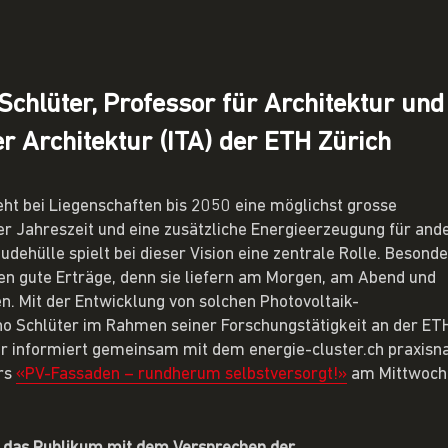
o Schlüter, Professor für Architektur 
der Architektur (ITA) der ETH Zürich
ht bei Liegenschaften bis 2050 eine möglichst grosse
er Jahreszeit und eine zusätzliche Energieerzeugung für and
dehülle spielt bei dieser Vision eine zentrale Rolle. Besond
en gute Erträge, denn sie liefern am Morgen, am Abend und
n. Mit der Entwicklung von solchen Photovoltaik-
o Schlüter im Rahmen seiner Forschungstätigkeit an der ET
tur informiert gemeinsam mit dem energie-cluster.ch praxisn
rs
«PV-Fassaden – rundherum selbstversorgt!»
am Mittwoch,