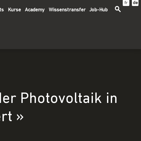
fr
de
ts
Kurse
Academy
Wissenstransfer
Job-Hub
er Photovoltaik in
rt »