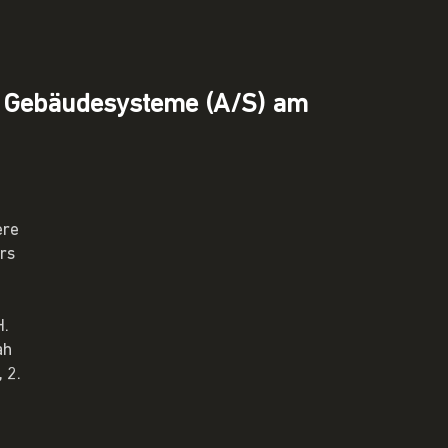
und Gebäudesysteme (A/S) am
ere
ers
H.
ah
 2.