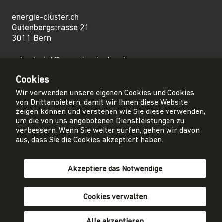
energie-cluster.ch
Gutenbergstrasse 21
3011 Bern
sekretariat@energie-cluster.ch
+41 31 381 24 80
Cookies
Wir verwenden unsere eigenen Cookies und Cookies
von Drittanbietern, damit wir Ihnen diese Website
zeigen können und verstehen wie Sie diese verwenden,
um die von uns angebotenen Dienstleistungen zu
Privacy Policy
verbessern. Wenn Sie weiter surfen, gehen wir davon
Impressum
aus, dass Sie die Cookies akzeptiert haben.
AGB
Akzeptiere das Notwendige
Mitglied werden
Newsletter abonnieren
Cookies verwalten
Alle akzeptieren