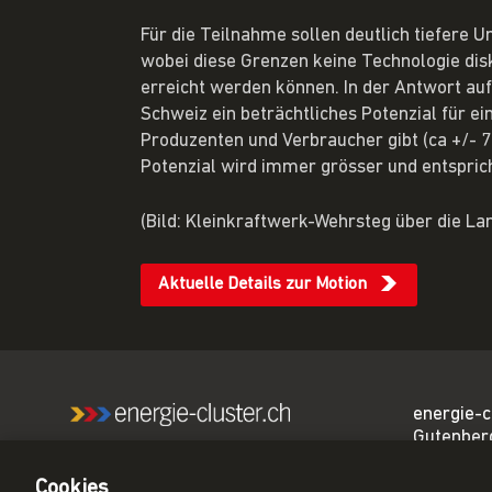
Für die Teilnahme sollen deutlich tiefere 
wobei diese Grenzen keine Technologie dis
erreicht werden können. In der Antwort auf 
Schweiz ein beträchtliches Potenzial für 
Produzenten und Verbraucher gibt (ca +/- 
Potenzial wird immer grösser und entspricht
(Bild: Kleinkraftwerk-Wehrsteg über die L
Aktuelle Details zur Motion
energie-c
Gutenber
Wir sind das führende
3011 Ber
Netzwerk für eine CO₂-
Cookies