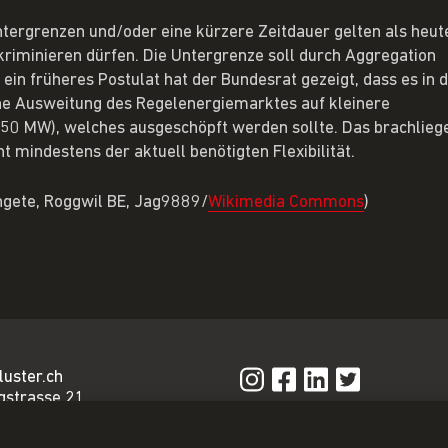
Untergrenzen und/oder eine kürzere Zeitdauer gelten als heut
kriminieren dürfen. Die Untergrenze soll durch Aggregation
ein früheres Postulat hat der Bundesrat gezeigt, dass es in 
eine Ausweitung des Regelenergiemarktes auf kleinere
750 MW), welches ausgeschöpft werden sollte. Das brachlieg
 mindestens der aktuell benötigten Flexibilität.
angete, Roggwil BE, Jag9889/
Wikimedia Commons
)
luster.ch
gstrasse 21
n
Privacy Policy