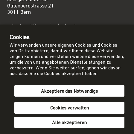
Gutenbergstrasse 21
3011 Bern
sekretariat@energie-cluster.ch
+41 31 381 24 80
Cookies
Wir verwenden unsere eigenen Cookies und Cookies
von Drittanbietern, damit wir Ihnen diese Website
zeigen können und verstehen wie Sie diese verwenden,
um die von uns angebotenen Dienstleistungen zu
Privacy Policy
verbessern. Wenn Sie weiter surfen, gehen wir davon
Impressum
aus, dass Sie die Cookies akzeptiert haben.
AGB
Akzeptiere das Notwendige
Mitglied werden
Newsletter abonnieren
Cookies verwalten
Alle akzeptieren