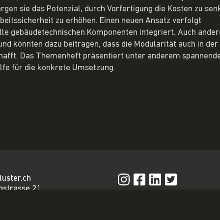
gen sie das Potenzial, durch Vorfertigung die Kosten zu sen
rbeitssicherheit zu erhöhen. Einen neuen Ansatz verfolgt
alle gebäudetechnischen Komponenten integriert. Auch ander
und könnten dazu beitragen, dass die Modularität auch in der
hafft. Das Themenheft präsentiert unter anderem spannend
ilfe für die konkrete Umsetzung.
luster.ch
gstrasse 21
n
Privacy Policy
Impressum