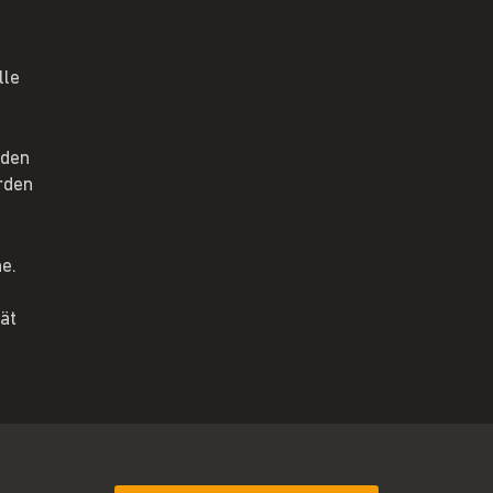
lle
 den
rden
e.
ät