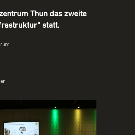
szentrum Thun das zweite
astruktur“ statt.
orum
der